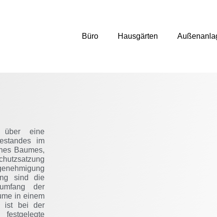
Büro
Hausgärten
Außenanla
 über eine
estandes im
eines Baumes,
hutzsatzung
genehmigung
ung sind die
umfang der
äume in einem
 ist bei der
estgelegte