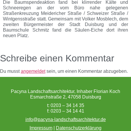
Die Baumspendeaktion fand bei klirrender Kälte und
Schneeregen an der vom Büro nahe gelegenen
Straßenkreuzung Meidericher Straße / Schweizer Straße /
Wintgensstraße statt. Gemeinsam mit Volker Mosblech, dem
zweiten Bürgermeister der Stadt Duisburg und der
Baumschule Schmitz fand die Säulen-Eiche dort ihren
neuen Platz.
Baumspende zum 35-jährigen Büro-Jubiläum
Schreibe einen Kommentar
Du musst
angemeldet
sein, um einen Kommentar abzugeben.
Pacyna Landschaftsarchitektur, Inhaber Florian Koch
Esmarchstraße 2, 47058 Duisburg
t: 0203 – 34 14 35
f: 0203 – 34 14 41
info@pacyna-landschaftsarchitektur.de
Impressum
|
Datenschutzerklärung